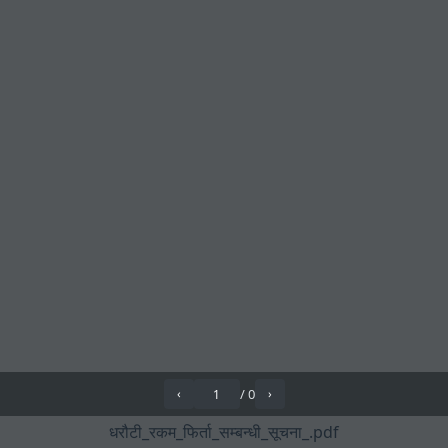
/
0
‹
›
धरौटी_रकम_फिर्ता_सम्बन्धी_सूचना_.pdf