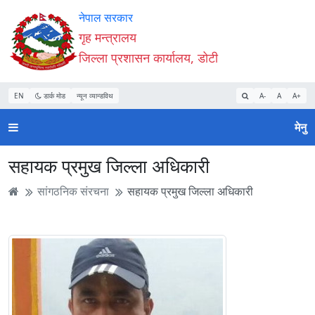
Accessibility
मुख्य
मुख्य
वेबसाइट
नेपाल सरकार
Mode
सामाग्री
नेभिगेसन
खोजमा
गृह मन्त्रालय
सुरु
पढ्नुहाेस्
पढ्नुहाेस्
जानुहोस्
जिल्ला प्रशासन कार्यालय, डोटी
गर्नुहोस्
EN
डार्क मोड
न्यून व्यान्डविथ
A-
A
A+
मेनु
सहायक प्रमुख जिल्ला अधिकारी
सांगठनिक संरचना
सहायक प्रमुख जिल्ला अधिकारी