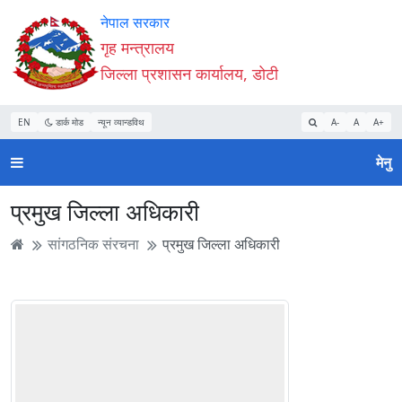
Accessibility
मुख्य
मुख्य
वेबसाइट
नेपाल सरकार
Mode
सामाग्री
नेभिगेसन
खोजमा
गृह मन्त्रालय
सुरु
पढ्नुहाेस्
पढ्नुहाेस्
जानुहोस्
जिल्ला प्रशासन कार्यालय, डोटी
गर्नुहोस्
EN
डार्क मोड
न्यून व्यान्डविथ
A-
A
A+
मेनु
प्रमुख जिल्ला अधिकारी
सांगठनिक संरचना
प्रमुख जिल्ला अधिकारी