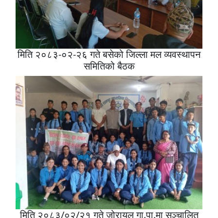
मिति २०८३-०२-२६ गते बसेको जिल्ला मल व्यवस्थापन
समितिको बैठक
मिति २०८३/०२/२१ गते जोरायल गा.पा.मा सञ्चालित