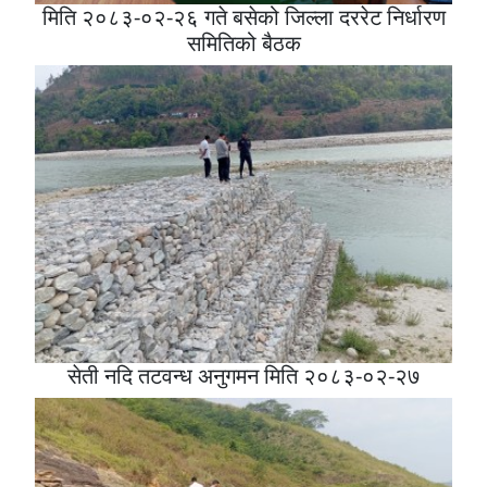
मिति २०८३-०२-२६ गते बसेको जिल्ला दररेट निर्धारण
समितिको बैठक
सेती नदि तटवन्ध अनुगमन मिति २०८३-०२-२७