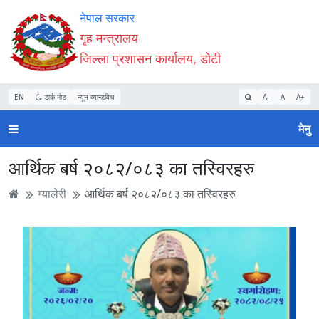
Accessibility
मुख्य
मुख्य
वेबसाइट
नेपाल सरकार
Mode
सामाग्री
नेभिगेसन
खोजमा
गृह मन्त्रालय
सुरु
पढ्नुहाेस्
पढ्नुहाेस्
जानुहोस्
जिल्ला प्रशासन कार्यालय, डोटी
गर्नुहोस्
EN
डार्क मोड
न्यून व्यान्डविथ
A-
A
A+
मेनु
आर्थिक बर्ष २०८२/०८३ का तस्विरहरु
ग्यालेरी
आर्थिक बर्ष २०८२/०८३ का तस्विरहरु