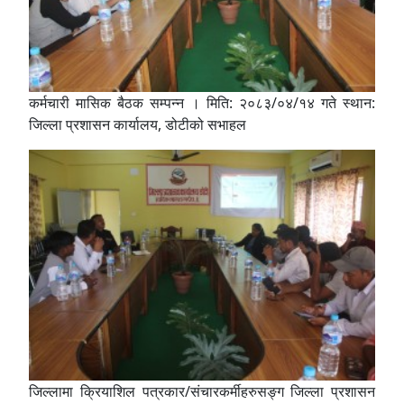
कर्मचारी मासिक बैठक सम्पन्न । मिति: २०८३/०४/१४ गते स्थान:
जिल्ला प्रशासन कार्यालय, डोटीको सभाहल
जिल्लामा क्रियाशिल पत्रकार/संचारकर्मीहरुसङ्ग जिल्ला प्रशासन