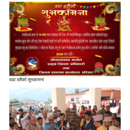
बडा दशैको शुभकामना