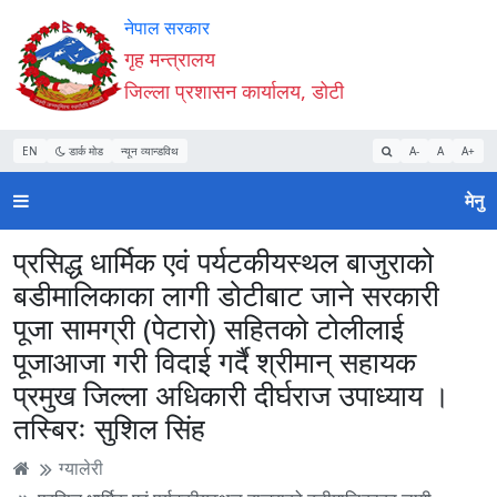
Accessibility
मुख्य
मुख्य
वेबसाइट
नेपाल सरकार
Mode
सामाग्री
नेभिगेसन
खोजमा
गृह मन्त्रालय
सुरु
पढ्नुहाेस्
पढ्नुहाेस्
जानुहोस्
जिल्ला प्रशासन कार्यालय, डोटी
गर्नुहोस्
EN
डार्क मोड
न्यून व्यान्डविथ
A-
A
A+
मेनु
प्रसिद्ध धार्मिक एवं पर्यटकीयस्थल बाजुराको
बडीमालिकाका लागी डोटीबाट जाने सरकारी
पूजा सामग्री (पेटारो) सहितको टोलीलाई
पूजाआजा गरी विदाई गर्दै श्रीमान् सहायक
प्रमुख जिल्ला अधिकारी दीर्घराज उपाध्याय ।
तस्बिरः सुशिल सिंह
ग्यालेरी