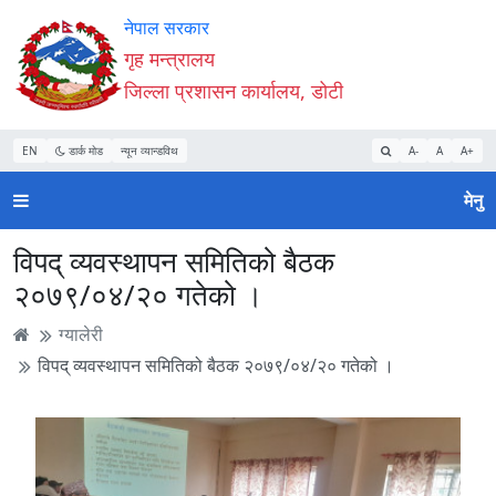
Accessibility
मुख्य
मुख्य
वेबसाइट
नेपाल सरकार
Mode
सामाग्री
नेभिगेसन
खोजमा
गृह मन्त्रालय
सुरु
पढ्नुहाेस्
पढ्नुहाेस्
जानुहोस्
जिल्ला प्रशासन कार्यालय, डोटी
गर्नुहोस्
EN
डार्क मोड
न्यून व्यान्डविथ
A-
A
A+
मेनु
विपद् व्यवस्थापन समितिको बैठक
२०७९/०४/२० गतेको ।
ग्यालेरी
विपद् व्यवस्थापन समितिको बैठक २०७९/०४/२० गतेको ।