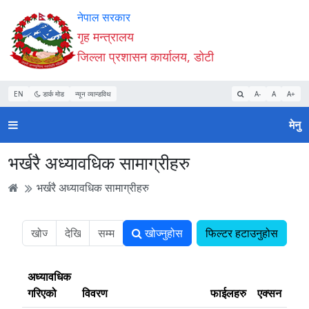
Accessibility
मुख्य
मुख्य
वेबसाइट
नेपाल सरकार
Mode
सामाग्री
नेभिगेसन
खोजमा
गृह मन्त्रालय
सुरु
पढ्नुहाेस्
पढ्नुहाेस्
जानुहोस्
जिल्ला प्रशासन कार्यालय, डोटी
गर्नुहोस्
EN
डार्क मोड
न्यून व्यान्डविथ
A-
A
A+
मेनु
भर्खरै अध्यावधिक सामाग्रीहरु
भर्खरै अध्यावधिक सामाग्रीहरु
खोज्नुहोस
फिल्टर हटाउनुहोस
अध्यावधिक
गरिएको
विवरण
फाईलहरु
एक्सन