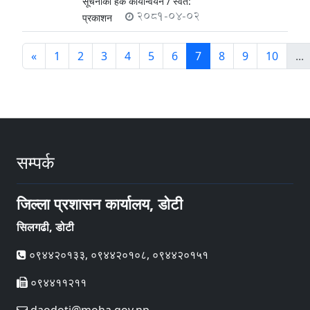
सूचनाको हक कार्यान्वयन /
स्वत:
2081-04-02
प्रकाशन
«
1
2
3
4
5
6
7
8
9
10
...
सम्पर्क
जिल्ला प्रशासन कार्यालय, डोटी
सिलगढी, डोटी
०९४४२०१३३, ०९४४२०१०८, ०९४४२०१५१
०९४४११२११