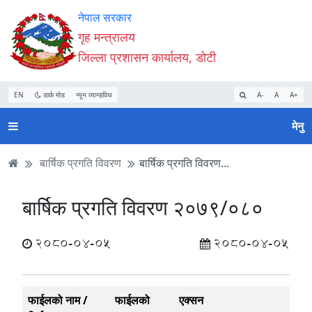
Accessibility
मुख्य
मुख्य
वेबसाइट
नेपाल सरकार
Mode
सामाग्री
नेभिगेसन
खोजमा
गृह मन्त्रालय
सुरु
पढ्नुहाेस्
पढ्नुहाेस्
जानुहोस्
जिल्ला प्रशासन कार्यालय, डोटी
गर्नुहोस्
EN
डार्क मोड
न्यून व्यान्डविथ
A-
A
A+
मेनु
बार्षिक प्रगति विवरण
बार्षिक प्रगति विवरण...
बार्षिक प्रगति विवरण २०७९/०८०
2080-04-05
2080-04-05
फाईलको नाम /
फाईलको
एक्सन