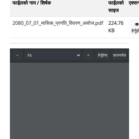
फाईलको नाम / शिर्षक
फाईलको
एक्स
साइज
2080_07_01_मासिक_प्रगति_विवरण_असोज.pdf
224.76
KB
हेर्नु