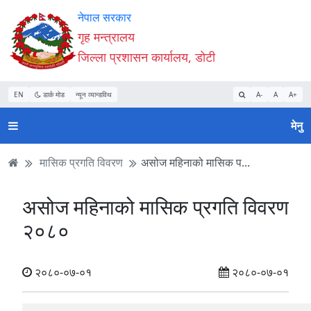
Accessibility
मुख्य
मुख्य
वेबसाइट
नेपाल सरकार
Mode
सामाग्री
नेभिगेसन
खोजमा
गृह मन्त्रालय
सुरु
पढ्नुहाेस्
पढ्नुहाेस्
जानुहोस्
जिल्ला प्रशासन कार्यालय, डोटी
गर्नुहोस्
EN
डार्क मोड
न्यून व्यान्डविथ
A-
A
A+
मेनु
मासिक प्रगति विवरण
असोज महिनाको मासिक प...
असोज महिनाको मासिक प्रगति विवरण
२०८०
२०८०-०७-०१
२०८०-०७-०१