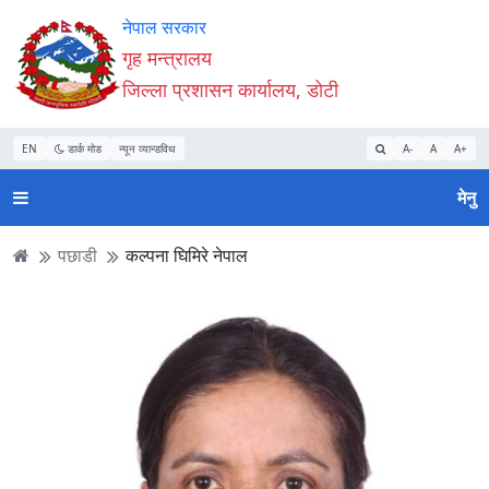
Accessibility
मुख्य
मुख्य
वेबसाइट
नेपाल सरकार
Mode
सामाग्री
नेभिगेसन
खोजमा
गृह मन्त्रालय
सुरु
पढ्नुहाेस्
पढ्नुहाेस्
जानुहोस्
जिल्ला प्रशासन कार्यालय, डोटी
गर्नुहोस्
EN
डार्क मोड
न्यून व्यान्डविथ
A-
A
A+
मेनु
पछाडी
कल्पना घिमिरे नेपाल