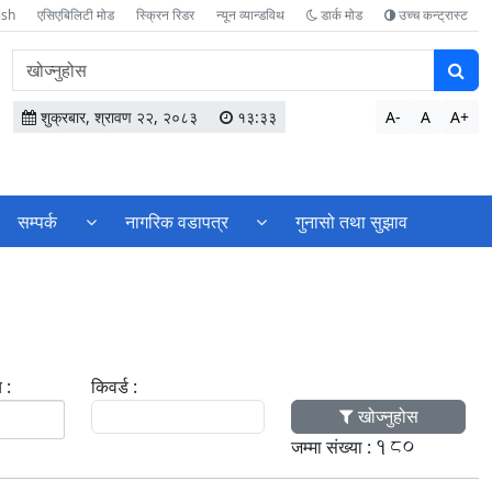
ish
एसिएबिलिटी मोड
स्क्रिन रिडर
न्यून व्यान्डविथ
डार्क मोड
उच्च कन्ट्रास्ट
वेबसाइटमा
सामग्री
खोज्नुहोस
शुक्रबार, श्रावण २२, २०८३
१३:३३
A-
A
A+
सम्पर्क
नागरिक वडापत्र
गुनासो तथा सुझाव
 :
किवर्ड :
खोज्नुहोस
180
जम्मा संख्या :