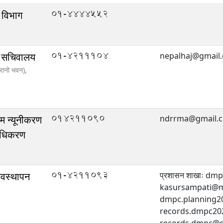
01-4444552
 विभाग
01-4211104
ो सचिवालय
nepalhaj@gmail
ुरानो भवन),
014211090
िम न्यूनीकरण
ndrrma@gmail.
राधिकरण
01-4211093
्यवस्थापन
प्रशासन शाखाः d
kasursampati@mo
dmpc.planning2
records.dmpc20