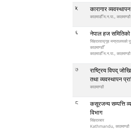
5
कारागार व्यवस्थापन
काठमाडौँ म.न.पा.,
काठमाण्डौ
6
नेपाल हज समितिक
सिंहदरवार(गृह मन्त्रालयको प
काठमाण्डौँ
काठमाडौँ म.न.पा.,
काठमाण्डौ
7
राष्ट्रिय विपद् जोख
तथा व्यवस्थापन प्
काठमाण्डौ
8
कसूरजन्य सम्पत्ति व
विभाग
सिंहदरबार
Kathmandu,
काठमाण्डौ