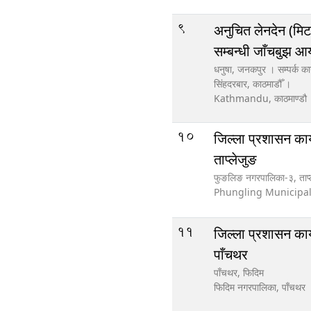
9
अनुचित लेनदेन (मिट
सम्बन्धी जाँचबुझ 
धनुषा, जनकपुर । सम्पर्क कार
सिंहदरबार, काठमाडौँ ।
Kathmandu,
काठमाण्डौ
10
जिल्ला प्रशासन कार
ताप्लेजुङ
फुङलिङ नगरपालिका-३, ताप्
Phungling Municipal
11
जिल्ला प्रशासन कार
पाँचथर
पाँचथर, फिदिम
फिदिम नगरपालिका,
पाँचथर