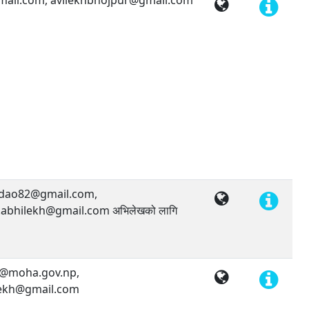
ail.com, avilekhbhojpur@gmail.com
dao82@gmail.com,
bhilekh@gmail.com अभिलेखको लागि
@moha.gov.np,
ekh@gmail.com