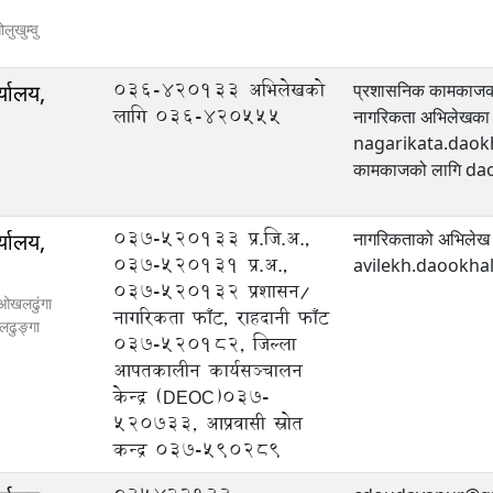
ोलुखुम्वु
036-420133 अभिलेखको
्यालय,
प्रशासनिक कामका
लागि 036-420555
नागरिकता अभिलेखका 
nagarikata.daokho
कामकाजको लागि 
037-520133 प्र.जि.अ.,
्यालय,
नागरिकताको अभिलेख 
037-520131 प्र.अ.,
avilekh.daookh
037-520132 प्रशासन/
 ओखलढुंगा
नागरिकता फाँट, राहदानी फाँट
ढुङ्गा
037-520182, जिल्ला
आपतकालीन कार्यसञ्‍चालन
केन्द्र (DEOC)037-
520733, आप्रवासी स्रोत
कन्द्र 037-590289