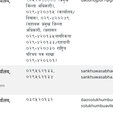
्यालय,
daobhojpur1@gm
जिल्ला अधिकारी),
०२९-४२०७१५ (कार्यालय/
निवास), ०२९-४२०२७९
(सहायक प्रमुख जिल्ला
अधिकारी, (प्रशासन
०२९-४२०१३५नागरिकता
०२९-४२०१३३/राहदानी
०२९-४२०७३० राष्ट्रिय
परिचय पत्र शाखा
०२९-४२०६०१)
029562133,
्यालय,
sankhuwasabha
029562134
sankhuwasabha.a
ासभा
038520132
्यालय,
daosolukhumbu
solukhumbuavil