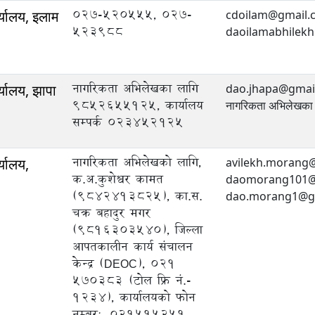
027-520555, 027-
्यालय, इलाम
cdoilam@gmail.
523988
daoilamabhilek
नागरिकता अभिलेखका लागि
्यालय, झापा
dao.jhapa@gmai
9852655125, कार्यालय
नागरिकता अभिलेखक
सम्पर्क ०२३४५२१२५
नागरिकता अभिलेखको लागि,
्यालय,
avilekh.morang@g
क.अ.कुशेश्वर कामत
daomorang101@gm
(9842413825), का.स.
dao.morang1@gm
चक्र बहादुर मगर
(9816303540), जिल्ला
आपतकालीन कार्य संचालन
केन्द्र (DEOC), 021
570383 (टोल फ्रि नं.-
1234), कार्यालयको फोन
नम्बर:, 021515251,