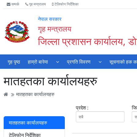
Accessibility
मुख्य
मुख्य
वेबसाइट
सम्पर्क
गृह मन्त्रालय
टेलिफोन निर्देशिका
Mode
सामाग्री
नेभिगेसन
खोजमा
सुरु
पढ्नुहाेस्
पढ्नुहाेस्
जानुहोस्
नेपाल सरकार
गर्नुहोस्
गृह मन्त्रालय
जिल्ला प्रशासन कार्यालय, डो
गृह पृष्ठ
हाम्रो बारेमा
प्रगति विवरण
सूचनाको हक कार
मातहतका कार्यालयहरु
मातहतका कार्यालयहरु
प्रदेश :
जिल
मातहतका कार्यालयहरु
टेलिफोन निर्देशिका