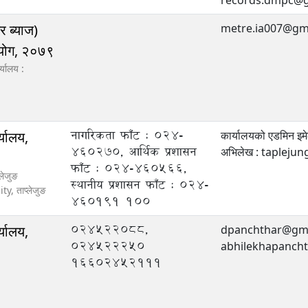
records.dmpc@g
र ब्याज)
metre.ia007@gm
आयोग, २०७९
्यालय :
नागरिकता फाँट : 024-
्यालय,
कार्यालयको एडमिन
460270, आर्थिक प्रशासन
अभिलेख : taplej
फाँट : 024-460566,
लेजुङ
स्थानीय प्रशासन फाँट : 024-
ity,
ताप्लेजुङ
460191
100
०२४५२२०८८,
्यालय,
dpanchthar@gmail
०२४५२२२५०
abhilekhapanch
१६६०२४५२१११