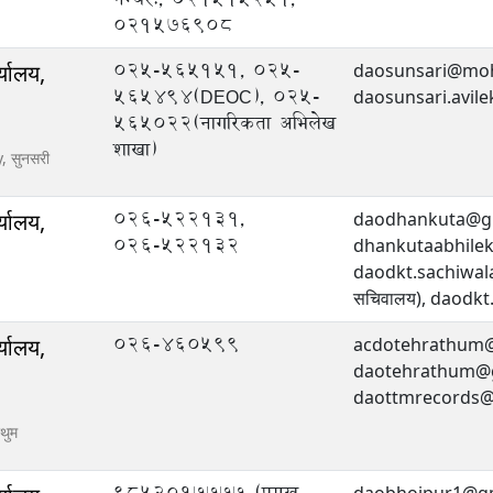
021576908
025-565151, 025-
्यालय,
daosunsari@moh
565494(DEOC), 025-
daosunsari.avil
565022(नागरिकता अभिलेख
शाखा)
y,
सुनसरी
०२६-५२२१३१,
्यालय,
daodhankuta@gm
०२६-५२२१३२
dhankutaabhilek
daodkt.sachiwala
सचिवालय), daodkt
026-460599
्यालय,
acdotehrathum@
daotehrathum@gm
daottmrecords@
रथुम
९८५२०१७७७७ (प्रमुख