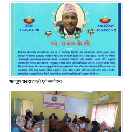
भावपूर्ण श्रद्धाञ्जली एवं समवेदना