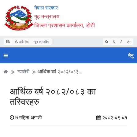
Accessibility
मुख्य
मुख्य
वेबसाइट
नेपाल सरकार
Mode
सामाग्री
नेभिगेसन
खोजमा
गृह मन्त्रालय
सुरु
पढ्नुहाेस्
पढ्नुहाेस्
जानुहोस्
जिल्ला प्रशासन कार्यालय, डोटी
गर्नुहोस्
EN
डार्क मोड
न्यून व्यान्डविथ
A-
A
A+
मेनु
ग्यालेरी
आर्थिक बर्ष २०८२/०८३...
आर्थिक बर्ष २०८२/०८३ का
तस्विरहरु
७ महिना अगाडी
२०८२-०९-०१