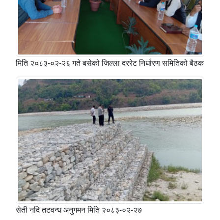
मिति २०८३-०२-२६ गते बसेको जिल्ला दररेट निर्धारण समितिको बैठक
सेती नदि तटवन्ध अनुगमन मिति २०८३-०२-२७