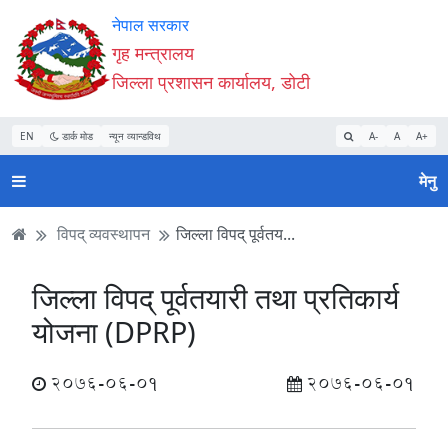
Accessibility
मुख्य
मुख्य
वेबसाइट
नेपाल सरकार
Mode
सामाग्री
नेभिगेसन
खोजमा
गृह मन्त्रालय
सुरु
पढ्नुहाेस्
पढ्नुहाेस्
जानुहोस्
जिल्ला प्रशासन कार्यालय, डोटी
गर्नुहोस्
EN
डार्क मोड
न्यून व्यान्डविथ
A-
A
A+
मेनु
विपद् व्यवस्थापन
जिल्ला विपद् पूर्वतय...
जिल्ला विपद् पूर्वतयारी तथा प्रतिकार्य
योजना (DPRP)
2076-06-01
2076-06-01