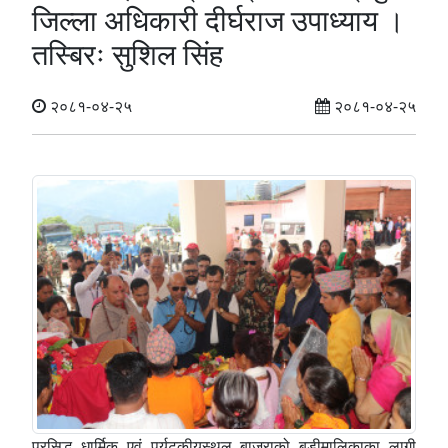
जिल्ला अधिकारी दीर्घराज उपाध्याय ।
तस्बिरः सुशिल सिंह
२०८१-०४-२५
२०८१-०४-२५
प्रसिद्ध धार्मिक एवं पर्यटकीयस्थल बाजुराको बडीमालिकाका लागी