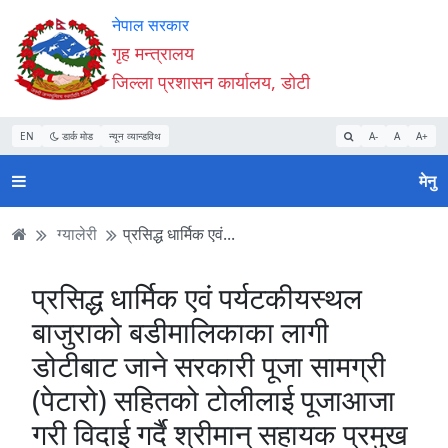
Accessibility
मुख्य
मुख्य
वेबसाइट
नेपाल सरकार
Mode
सामाग्री
नेभिगेसन
खोजमा
गृह मन्त्रालय
सुरु
पढ्नुहाेस्
पढ्नुहाेस्
जानुहोस्
जिल्ला प्रशासन कार्यालय, डोटी
गर्नुहोस्
EN
डार्क मोड
न्यून व्यान्डविथ
A-
A
A+
मेनु
ग्यालेरी
प्रसिद्ध धार्मिक एवं...
प्रसिद्ध धार्मिक एवं पर्यटकीयस्थल
बाजुराको बडीमालिकाका लागी
डोटीबाट जाने सरकारी पूजा सामग्री
(पेटारो) सहितको टोलीलाई पूजाआजा
गरी विदाई गर्दै श्रीमान् सहायक प्रमुख