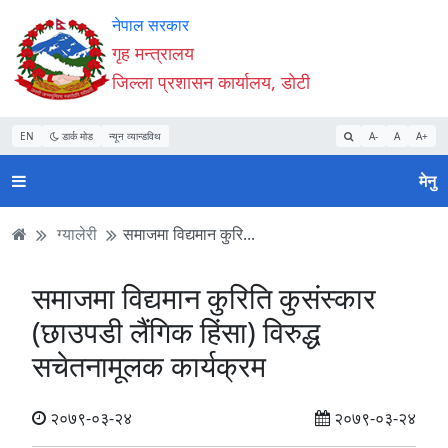
Accessibility
मुख्य
मुख्य
वेबसाइट
नेपाल सरकार
Mode
सामाग्री
नेभिगेसन
खोजमा
गृह मन्त्रालय
सुरु
पढ्नुहाेस्
पढ्नुहाेस्
जानुहोस्
जिल्ला प्रशासन कार्यालय, डोटी
गर्नुहोस्
EN
डार्क मोड
न्यून व्यान्डविथ
A-
A
A+
मेनु
ग्यालेरी
समाजमा विद्यमान कुरि...
समाजमा विद्यमान कुरिति कुसंस्कार
(छाउपडी लैंगिक हिंसा) विरुद्ध
सचेतनामूलक कार्यक्रम
२०७९-०३-२४
२०७९-०३-२४