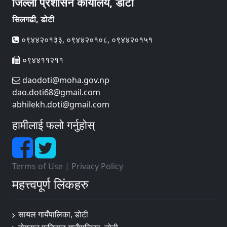
जिल्ला प्रशासन कार्यालय, डोटी
सिलगढी, डोटी
०९४४२०१३३, ०९४४२०१०८, ०९४४२०१५१
०९४४११२११
daodoti@moha.gov.np
dao.doti68@gmail.com
abhilekh.doti@gmail.com
हामीलाई फलो गर्नुहोस्
Terms of Use
|
Privacy Policy
महत्त्वपूर्ण लिंकहरु
सायल गायँपालिका, डोटी