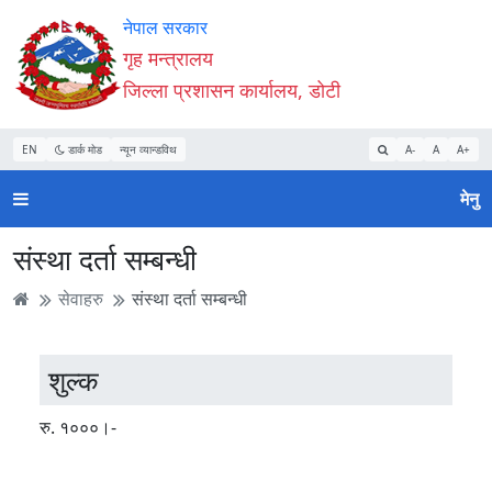
Accessibility
मुख्य
मुख्य
वेबसाइट
नेपाल सरकार
Mode
सामाग्री
नेभिगेसन
खोजमा
गृह मन्त्रालय
सुरु
पढ्नुहाेस्
पढ्नुहाेस्
जानुहोस्
जिल्ला प्रशासन कार्यालय, डोटी
गर्नुहोस्
EN
डार्क मोड
न्यून व्यान्डविथ
A-
A
A+
मेनु
संस्था दर्ता सम्बन्धी
सेवाहरु
संस्था दर्ता सम्बन्धी
शुल्क
रु. १०००।-