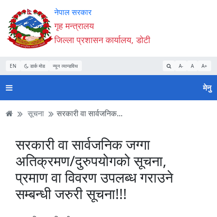
Accessibility
मुख्य
मुख्य
वेबसाइट
नेपाल सरकार
Mode
सामाग्री
नेभिगेसन
खोजमा
गृह मन्त्रालय
सुरु
पढ्नुहाेस्
पढ्नुहाेस्
जानुहोस्
जिल्ला प्रशासन कार्यालय, डोटी
गर्नुहोस्
EN
डार्क मोड
न्यून व्यान्डविथ
A-
A
A+
मेनु
सूचना
सरकारी वा सार्वजनिक...
सरकारी वा सार्वजनिक जग्गा
अतिक्रमण/दुरुपयोगको सूचना,
प्रमाण वा विवरण उपलब्ध गराउने
सम्बन्धी जरुरी सूचना!!!