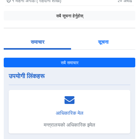
१ महिना अगाडी
( राहदानी शाखा)
२०
अषाढ
सबै सूचना हेर्नुहाेस्
समाचार
सूचना
सबै समाचार
उपयाेगी लिंकहरू
आधिकारिक मेल
मन्त्रालयको अधिकारिक इमेल